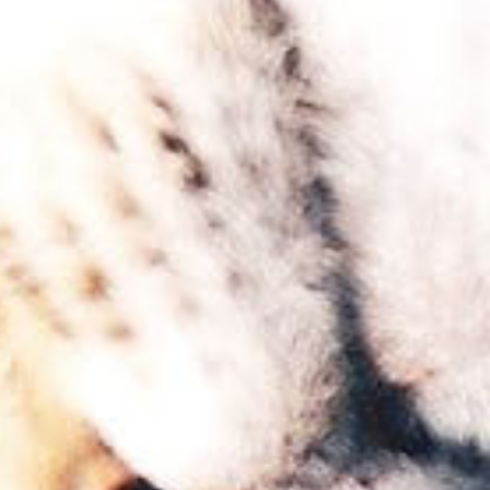
驗造就專業，以雙手守
We Care, We Cure