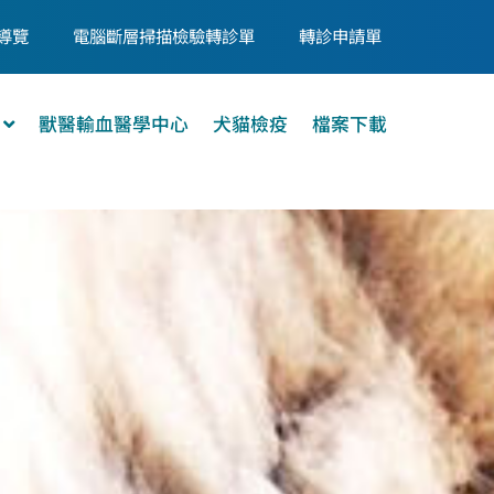
導覽
電腦斷層掃描檢驗轉診單
轉診申請單
獸醫輸血醫學中心
犬貓檢疫
檔案下載