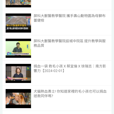
屏科大獸醫教學醫院 攜手壽山動物園為母獅布
蕾健檢
2
屏科大獸醫教學醫院設城中院區 提升教學與服
務品質
3
捐血一袋 救毛小孩 X 蔡宜倫 X 徐瑞志｜南方影
響力【2024-02-01】
4
犬貓熱血勇士! 你知道家裡的毛小孩也可以捐血
拯救同伴嗎?
5