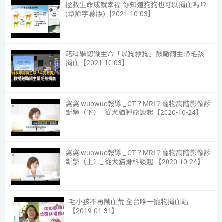
拯救生命成就幸福-你知道狗狗也可以捐血嗎 !?
(章節字幕版)【2021-10-03】
6
藉科學認識生命「以狗救狗」鼓勵飼主帶毛孩
捐血【2021-10-03】
7
窩窩 wuowuo報導 _ CT？MRI？寵物高階影像診
斷學（下）_ 從犬貓腫瘤談起【2020-10-24】
8
窩窩 wuowuo報導 _ CT？MRI？寵物高階影像診
斷學（上）_ 從犬貓骨科談起 【2020-10-24】
9
毛小孩不再鬧血荒 全台唯一寵物捐血站
【2019-01-31】
10