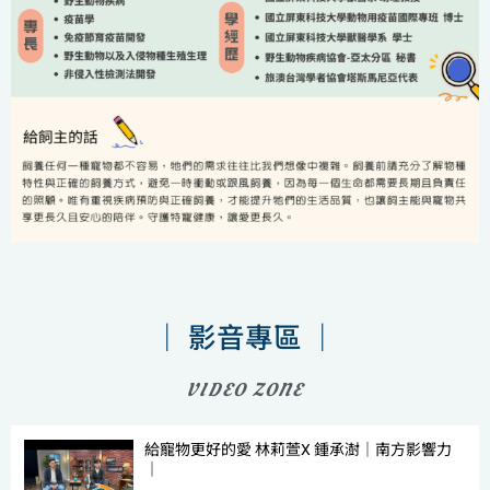
｜ 影音專區 ｜
VIDEO ZONE
給寵物更好的愛 林莉萱X 鍾承澍｜南方影響力
｜
1