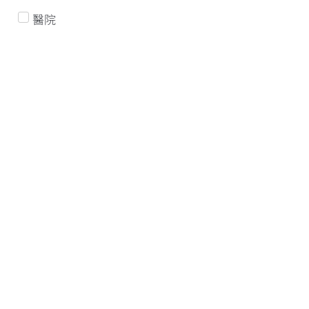
醫院
2026-05-21
獸醫輸血醫學中心
屏科大獸醫輸血醫學中心10