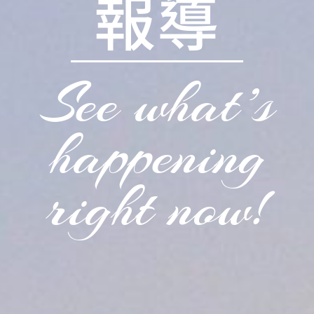
報導
See what’s
happening
right now!