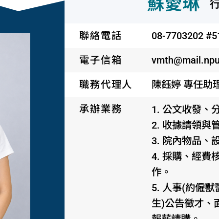
蘇愛琳
聯絡電話
08-7703202 #5
電子信箱
vmth@mail.npu
職務代理人
陳鈺婷 專任助
承辦業務
1. 公文收發
2. 收據請領與
3. 院內物品
4. 採購、經
作。
5. 人事(約
生)公告徵才、
報薪請購。