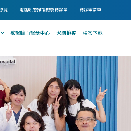
導覽
電腦斷層掃描檢驗轉診單
轉診申請單
獸醫輸血醫學中心
犬貓檢疫
檔案下載